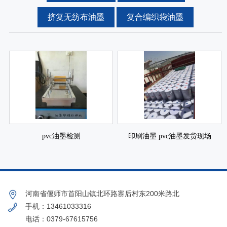
挤复无纺布油墨
复合编织袋油墨
pvc油墨检测
印刷油墨 pvc油墨发货现场
河南省偃师市首阳山镇北环路寨后村东200米路北
手机：13461033316
电话：0379-67615756