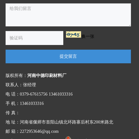
换一张
提交留言
版权所有：
河南中德印刷材料厂
联系人：张经理
电 话：0379-67615756 13461033316
手 机：13461033316
传 真：
地 址：河南省偃师市首阳山镇北环路寨后村东200米路北
邮 箱：2272953646@qq.com